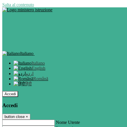
Salta al contenuto
Italiano
Italiano
English
اردو
Română
हिंदी
Accedi
Accedi
button close
×
Nome Utente