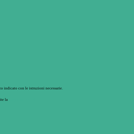
o indicato con le istruzioni necessarie.
ite la
Login Spaggiari