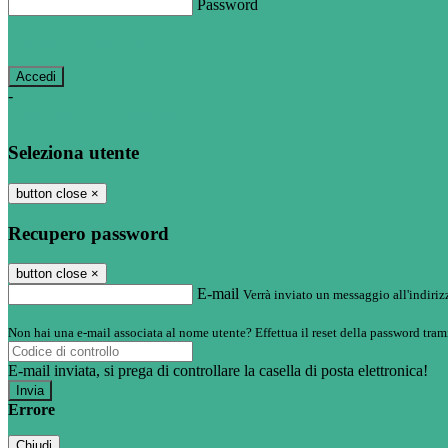
Password
Password dimenticata?
-
Entra con SPID
Entra con CIE
Seleziona utente
button close
×
Recupero password
button close
×
E-mail
Verrà inviato un messaggio all'indirizz
Non hai una e-mail associata al nome utente? Effettua il reset della password tram
E-mail inviata, si prega di controllare la casella di posta elettronica!
Errore
Chiudi