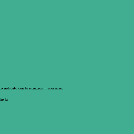
o indicato con le istruzioni necessarie.
ite la
Login Spaggiari