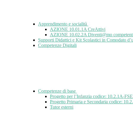
Apprendimento e socialità
AZIONE 10.01.1A CreAttivi
AZIONE 10.02.2A Diventi@mo competent
Supporti Didattici e Kit Scolastici in Comodato d’
Competenze Digitali
Competenze di base
Progetto per l’Infanzia codice: 10.2.1A-
Progetto Primaria e Secondaria codice: 
Tutor esterni