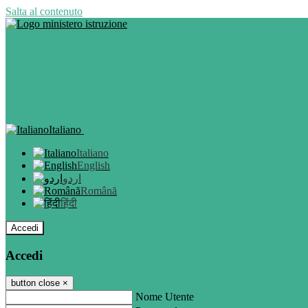
Salta al contenuto
Italiano
Italiano
English
اردو
Română
हिंदी
Accedi
Accedi
button close
×
Nome Utente