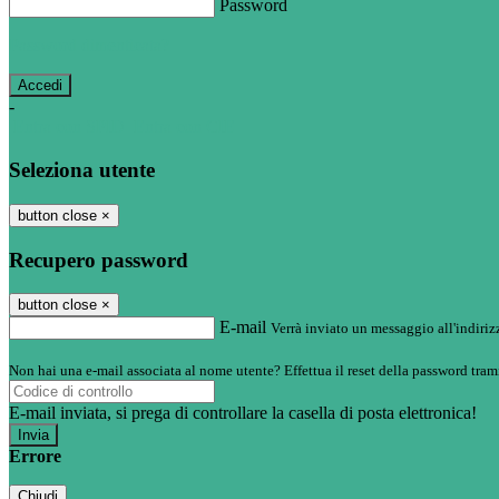
Password
Password dimenticata?
-
Entra con SPID
Entra con CIE
Seleziona utente
button close
×
Recupero password
button close
×
E-mail
Verrà inviato un messaggio all'indirizz
Non hai una e-mail associata al nome utente? Effettua il reset della password tram
E-mail inviata, si prega di controllare la casella di posta elettronica!
Errore
Chiudi