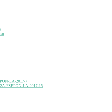
i
uso
FSEPON-LA-2017-7
10.2.2A-FSEPON-LA-2017-15