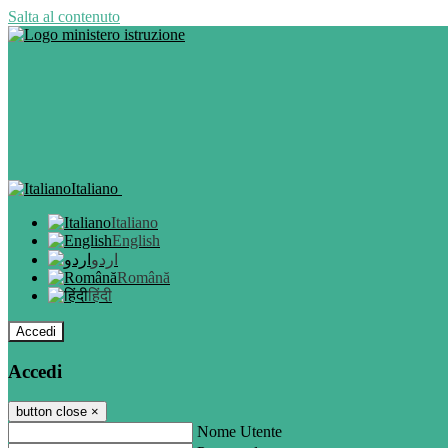
Salta al contenuto
Italiano
Italiano
English
اردو
Română
हिंदी
Accedi
Accedi
button close
×
Nome Utente