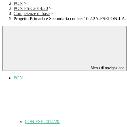
PON
>
PON FSE 2014/20
>
Competenze di base
>
Progetto Primaria e Secondaria codice: 10.2.2A-FSEPON-LA
Menu di navigazione
PON
PON FSE 2014/20