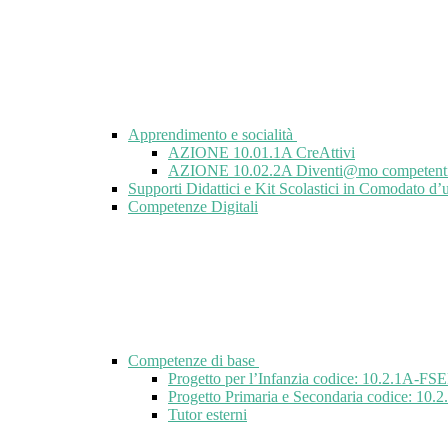
Apprendimento e socialità
AZIONE 10.01.1A CreAttivi
AZIONE 10.02.2A Diventi@mo competent
Supporti Didattici e Kit Scolastici in Comodato d’
Competenze Digitali
Competenze di base
Progetto per l’Infanzia codice: 10.2.1A-
Progetto Primaria e Secondaria codice: 
Tutor esterni