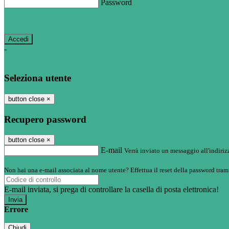
Password
Password dimenticata?
-
Entra con SPID
Entra con CIE
Seleziona utente
button close
×
Recupero password
button close
×
E-mail
Verrà inviato un messaggio all'indirizz
Non hai una e-mail associata al nome utente? Effettua il reset della password tram
E-mail inviata, si prega di controllare la casella di posta elettronica!
Errore
Chiudi