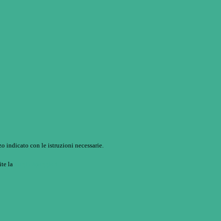
o indicato con le istruzioni necessarie.
ite la
Login Spaggiari