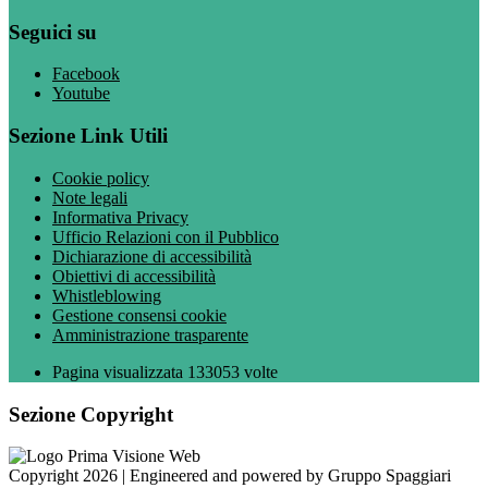
Seguici su
Facebook
Youtube
Sezione Link Utili
Cookie policy
Note legali
Informativa Privacy
Ufficio Relazioni con il Pubblico
Dichiarazione di accessibilità
Obiettivi di accessibilità
Whistleblowing
Gestione consensi cookie
Amministrazione trasparente
Pagina visualizzata
133053
volte
Sezione Copyright
Copyright 2026 | Engineered and powered by Gruppo Spaggiari