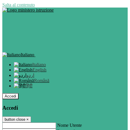
Salta al contenuto
Italiano
Italiano
English
اردو
Română
हिंदी
Accedi
Accedi
button close
×
Nome Utente