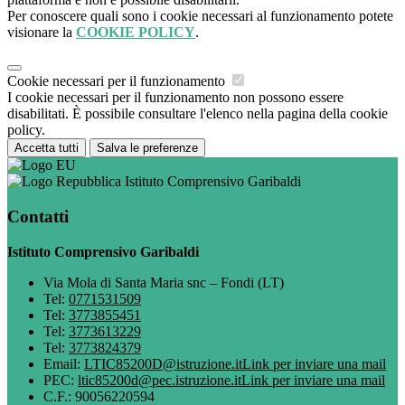
Per conoscere quali sono i cookie necessari al funzionamento potete
visionare la
COOKIE POLICY
.
Cookie necessari per il funzionamento
I cookie necessari per il funzionamento non possono essere
disabilitati. È possibile consultare l'elenco nella pagina della cookie
policy.
Accetta tutti
Salva le preferenze
Istituto Comprensivo Garibaldi
Contatti
Istituto Comprensivo Garibaldi
Via Mola di Santa Maria snc – Fondi (LT)
Tel:
0771531509
Tel:
3773855451
Tel:
3773613229
Tel:
3773824379
Email:
LTIC85200D@istruzione.it
Link per inviare una mail
PEC:
ltic85200d@pec.istruzione.it
Link per inviare una mail
C.F.: 90056220594