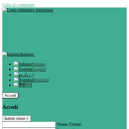
Salta al contenuto
Italiano
Italiano
English
اردو
Română
हिंदी
Accedi
Accedi
button close
×
Nome Utente