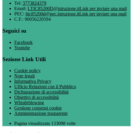
Tel:
3773824379
Email:
LTIC85200D@istruzione.it
Link per inviare una mail
PEC:
ltic85200d@pec.istruzione.it
Link per inviare una mail
C.F.: 90056220594
Seguici su
Facebook
Youtube
Sezione Link Utili
Cookie policy
Note legali
Informativa Privacy
Ufficio Relazioni con il Pubblico
Dichiarazione di accessibilità
Obiettivi di accessibilità
Whistleblowing
Gestione consensi cookie
Amministrazione trasparente
Pagina visualizzata
133098
volte