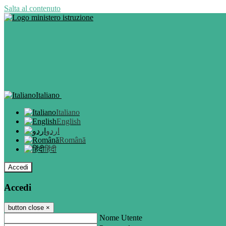
Salta al contenuto
Italiano
Italiano
English
اردو
Română
हिंदी
Accedi
Accedi
button close
×
Nome Utente