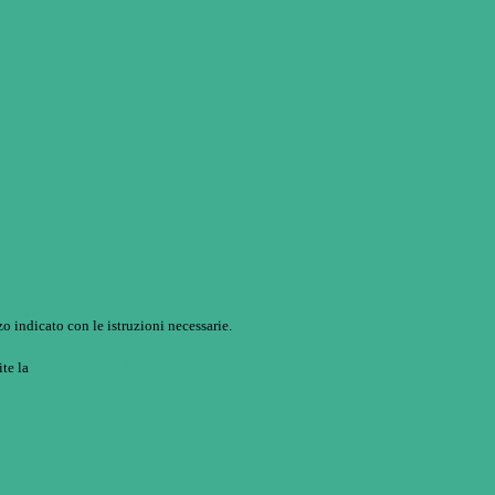
o indicato con le istruzioni necessarie.
ite la
Login Spaggiari