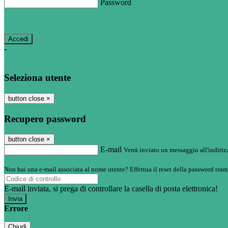
Password
Password dimenticata?
-
Entra con SPID
Entra con CIE
Seleziona utente
button close
×
Recupero password
button close
×
E-mail
Verrà inviato un messaggio all'indirizz
Non hai una e-mail associata al nome utente? Effettua il reset della password tram
E-mail inviata, si prega di controllare la casella di posta elettronica!
Errore
Chiudi