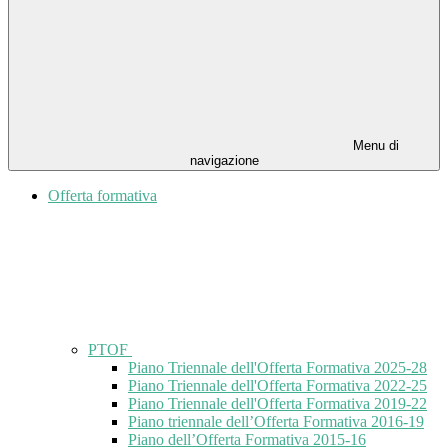
Menu di
navigazione
Offerta formativa
PTOF
Piano Triennale dell'Offerta Formativa 2025-28
Piano Triennale dell'Offerta Formativa 2022-25
Piano Triennale dell'Offerta Formativa 2019-22
Piano triennale dell’Offerta Formativa 2016-19
Piano dell’Offerta Formativa 2015-16