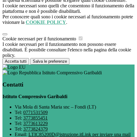
In questa schermata è possibile scegliere quali cookie consentire.
I cookie necessari sono quelli che consentono il funzionamento della
piattaforma e non è possibile disabilitarli.
Per conoscere quali sono i cookie necessari al funzionamento potete
visionare la
COOKIE POLICY
.
Cookie necessari per il funzionamento
I cookie necessari per il funzionamento non possono essere
disabilitati. È possibile consultare l'elenco nella pagina della cookie
policy.
Accetta tutti
Salva le preferenze
Istituto Comprensivo Garibaldi
Contatti
Istituto Comprensivo Garibaldi
Via Mola di Santa Maria snc – Fondi (LT)
Tel:
0771531509
Tel:
3773855451
Tel:
3773613229
Tel:
3773824379
Email:
LTIC85200D@istruzione.it
Link per inviare una mail