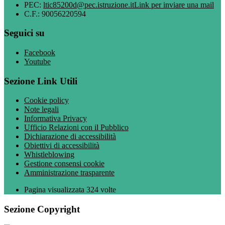
PEC:
ltic85200d@pec.istruzione.it
Link per inviare una mail
C.F.: 90056220594
Seguici su
Facebook
Youtube
Sezione Link Utili
Cookie policy
Note legali
Informativa Privacy
Ufficio Relazioni con il Pubblico
Dichiarazione di accessibilità
Obiettivi di accessibilità
Whistleblowing
Gestione consensi cookie
Amministrazione trasparente
Pagina visualizzata
324
volte
Sezione Copyright