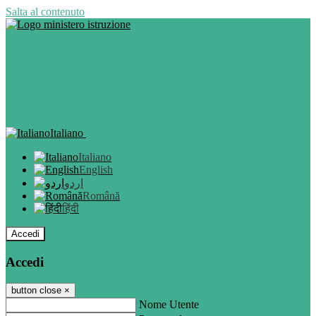
Salta al contenuto
Italiano
Italiano
English
اردو
Română
हिंदी
Accedi
Accedi
button close
×
Nome Utente