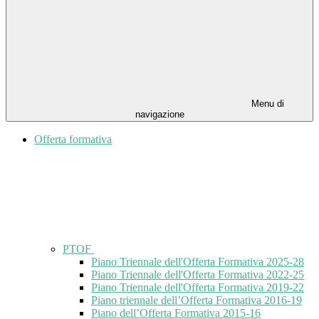
Menu di
navigazione
Offerta formativa
PTOF
Piano Triennale dell'Offerta Formativa 2025-28
Piano Triennale dell'Offerta Formativa 2022-25
Piano Triennale dell'Offerta Formativa 2019-22
Piano triennale dell’Offerta Formativa 2016-19
Piano dell’Offerta Formativa 2015-16