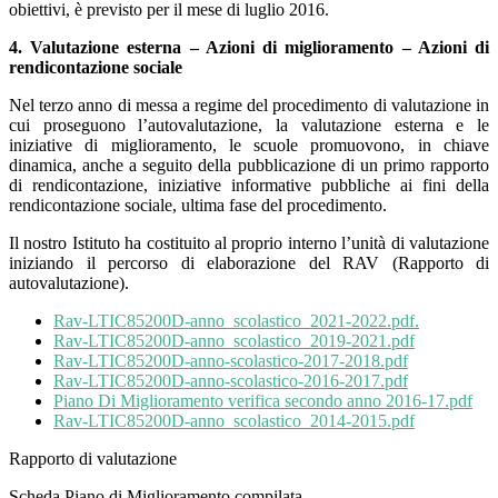
obiettivi, è previsto per il mese di luglio 2016.
4. Valutazione esterna – Azioni di miglioramento – Azioni di
rendicontazione sociale
Nel terzo anno di messa a regime del procedimento di valutazione in
cui proseguono l’autovalutazione, la valutazione esterna e le
iniziative di miglioramento, le scuole promuovono, in chiave
dinamica, anche a seguito della pubblicazione di un primo rapporto
di rendicontazione, iniziative informative pubbliche ai fini della
rendicontazione sociale, ultima fase del procedimento.
Il nostro Istituto ha costituito al proprio interno l’unità di valutazione
iniziando il percorso di elaborazione del RAV (Rapporto di
autovalutazione).
Rav-LTIC85200D-anno_scolastico_2021-2022.pdf.
Rav-LTIC85200D-anno_scolastico_2019-2021.pdf
Rav-LTIC85200D-anno-scolastico-2017-2018.pdf
Rav-LTIC85200D-anno-scolastico-2016-2017.pdf
Piano Di Miglioramento verifica secondo anno 2016-17.pdf
Rav-LTIC85200D-anno_scolastico_2014-2015.pdf
Rapporto di valutazione
Scheda Piano di Miglioramento compilata