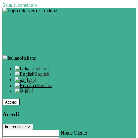
Salta al contenuto
Italiano
Italiano
English
اردو
Română
हिंदी
Accedi
Accedi
button close
×
Nome Utente