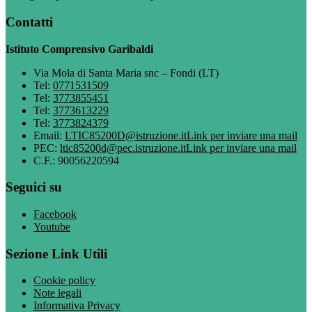
Contatti
Istituto Comprensivo Garibaldi
Via Mola di Santa Maria snc – Fondi (LT)
Tel:
0771531509
Tel:
3773855451
Tel:
3773613229
Tel:
3773824379
Email:
LTIC85200D@istruzione.it
Link per inviare una mail
PEC:
ltic85200d@pec.istruzione.it
Link per inviare una mail
C.F.: 90056220594
Seguici su
Facebook
Youtube
Sezione Link Utili
Cookie policy
Note legali
Informativa Privacy