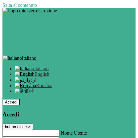
Salta al contenuto
Italiano
Italiano
English
اردو
Română
हिंदी
Accedi
Accedi
button close
×
Nome Utente