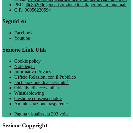
PEC:
ltic85200d@pec.istruzione.it
Link per inviare una mail
C.F.: 90056220594
Seguici su
Facebook
Youtube
Sezione Link Utili
Cookie policy
Note legali
Informativa Privacy
Ufficio Relazioni con il Pubblico
Dichiarazione di accessibilità
Obiettivi di accessibilità
Whistleblowing
Gestione consensi cookie
Amministrazione trasparente
Pagina visualizzata
203
volte
Sezione Copyright