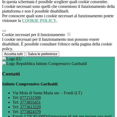
In questa schermata è possibile scegliere quali cookie consentire.
I cookie necessari sono quelli che consentono il funzionamento della
piattaforma e non è possibile disabilitarli.
Per conoscere quali sono i cookie necessari al funzionamento potete
visionare la
COOKIE POLICY
.
Cookie necessari per il funzionamento
I cookie necessari per il funzionamento non possono essere
disabilitati. È possibile consultare l'elenco nella pagina della cookie
policy.
Accetta tutti
Salva le preferenze
Istituto Comprensivo Garibaldi
Contatti
Istituto Comprensivo Garibaldi
Via Mola di Santa Maria snc – Fondi (LT)
Tel:
0771531509
Tel:
3773855451
Tel:
3773613229
Tel:
3773824379
Email:
LTIC85200D@istruzione.it
Link per inviare una mail