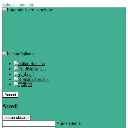
Salta al contenuto
Italiano
Italiano
English
اردو
Română
हिंदी
Accedi
Accedi
button close
×
Nome Utente