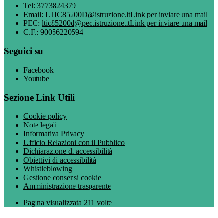
Tel:
3773824379
Email:
LTIC85200D@istruzione.it
Link per inviare una mail
PEC:
ltic85200d@pec.istruzione.it
Link per inviare una mail
C.F.: 90056220594
Seguici su
Facebook
Youtube
Sezione Link Utili
Cookie policy
Note legali
Informativa Privacy
Ufficio Relazioni con il Pubblico
Dichiarazione di accessibilità
Obiettivi di accessibilità
Whistleblowing
Gestione consensi cookie
Amministrazione trasparente
Pagina visualizzata
211
volte