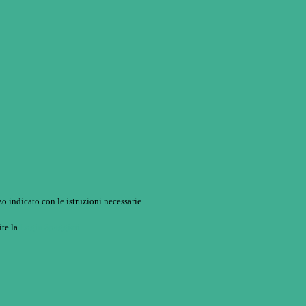
o indicato con le istruzioni necessarie.
ite la
Login Spaggiari