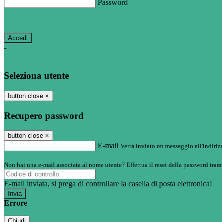
Password
Password dimenticata?
-
Entra con SPID
Entra con CIE
Seleziona utente
button close
×
Recupero password
button close
×
E-mail
Verrà inviato un messaggio all'indirizz
Non hai una e-mail associata al nome utente? Effettua il reset della password tram
E-mail inviata, si prega di controllare la casella di posta elettronica!
Errore
Chiudi