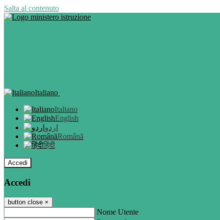
Salta al contenuto
Italiano
Italiano
English
اردو
Română
हिंदी
Accedi
Accedi
button close
×
Nome Utente