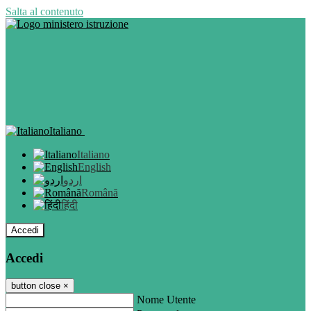
Salta al contenuto
Italiano
Italiano
English
اردو
Română
हिंदी
Accedi
Accedi
button close
×
Nome Utente