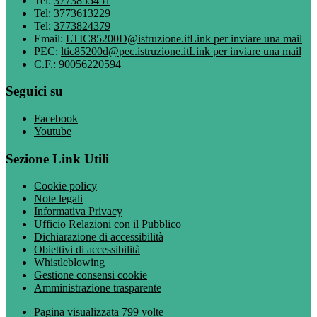
Tel:
3773855451
Tel:
3773613229
Tel:
3773824379
Email:
LTIC85200D@istruzione.it
Link per inviare una mail
PEC:
ltic85200d@pec.istruzione.it
Link per inviare una mail
C.F.: 90056220594
Seguici su
Facebook
Youtube
Sezione Link Utili
Cookie policy
Note legali
Informativa Privacy
Ufficio Relazioni con il Pubblico
Dichiarazione di accessibilità
Obiettivi di accessibilità
Whistleblowing
Gestione consensi cookie
Amministrazione trasparente
Pagina visualizzata
799
volte