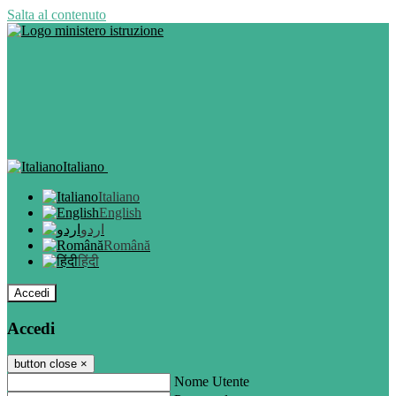
Salta al contenuto
Italiano
Italiano
English
اردو
Română
हिंदी
Accedi
Accedi
button close
×
Nome Utente