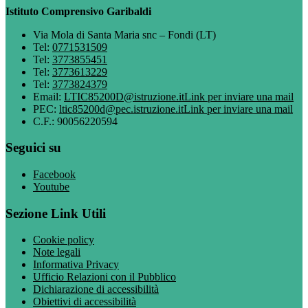
Istituto Comprensivo Garibaldi
Via Mola di Santa Maria snc – Fondi (LT)
Tel:
0771531509
Tel:
3773855451
Tel:
3773613229
Tel:
3773824379
Email:
LTIC85200D@istruzione.it
Link per inviare una mail
PEC:
ltic85200d@pec.istruzione.it
Link per inviare una mail
C.F.: 90056220594
Seguici su
Facebook
Youtube
Sezione Link Utili
Cookie policy
Note legali
Informativa Privacy
Ufficio Relazioni con il Pubblico
Dichiarazione di accessibilità
Obiettivi di accessibilità