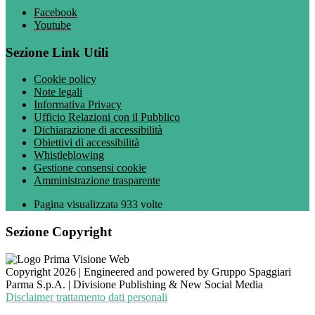
Facebook
Youtube
Sezione Link Utili
Cookie policy
Note legali
Informativa Privacy
Ufficio Relazioni con il Pubblico
Dichiarazione di accessibilità
Obiettivi di accessibilità
Whistleblowing
Gestione consensi cookie
Amministrazione trasparente
Pagina visualizzata
933
volte
Sezione Copyright
Copyright 2026 | Engineered and powered by Gruppo Spaggiari
Parma S.p.A. | Divisione Publishing & New Social Media
Disclaimer trattamento dati personali