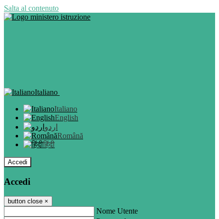
Salta al contenuto
Italiano
Italiano
English
اردو
Română
हिंदी
Accedi
Accedi
button close
×
Nome Utente