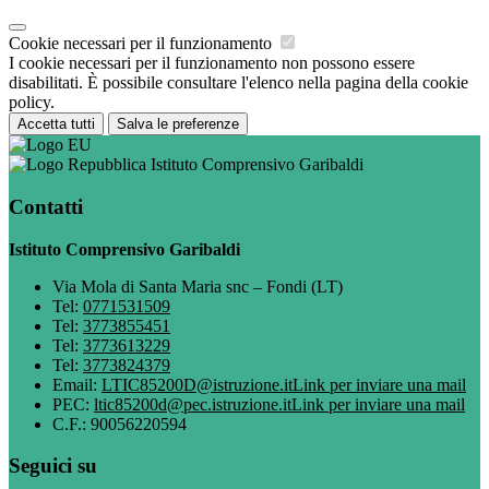
Cookie necessari per il funzionamento
I cookie necessari per il funzionamento non possono essere
disabilitati. È possibile consultare l'elenco nella pagina della cookie
policy.
Accetta tutti
Salva le preferenze
Istituto Comprensivo Garibaldi
Contatti
Istituto Comprensivo Garibaldi
Via Mola di Santa Maria snc – Fondi (LT)
Tel:
0771531509
Tel:
3773855451
Tel:
3773613229
Tel:
3773824379
Email:
LTIC85200D@istruzione.it
Link per inviare una mail
PEC:
ltic85200d@pec.istruzione.it
Link per inviare una mail
C.F.: 90056220594
Seguici su