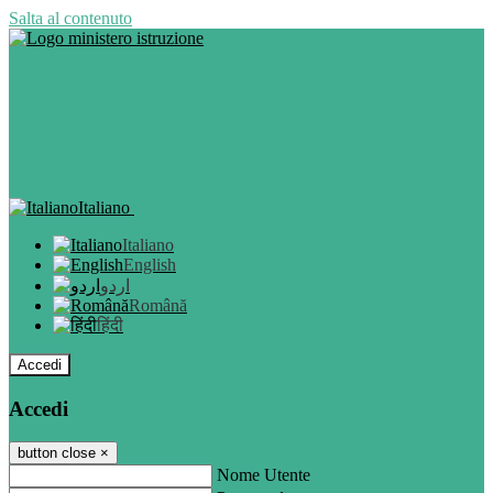
Salta al contenuto
Italiano
Italiano
English
اردو
Română
हिंदी
Accedi
Accedi
button close
×
Nome Utente