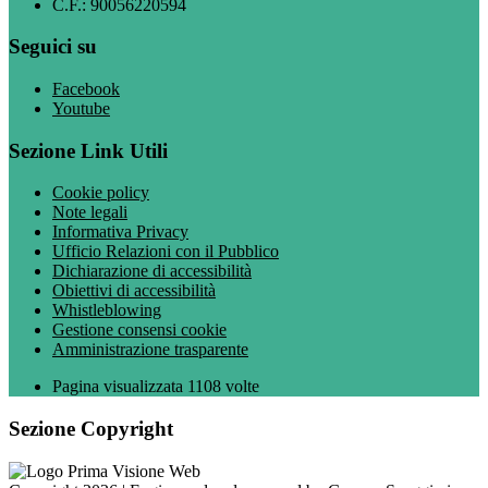
C.F.: 90056220594
Seguici su
Facebook
Youtube
Sezione Link Utili
Cookie policy
Note legali
Informativa Privacy
Ufficio Relazioni con il Pubblico
Dichiarazione di accessibilità
Obiettivi di accessibilità
Whistleblowing
Gestione consensi cookie
Amministrazione trasparente
Pagina visualizzata
1108
volte
Sezione Copyright