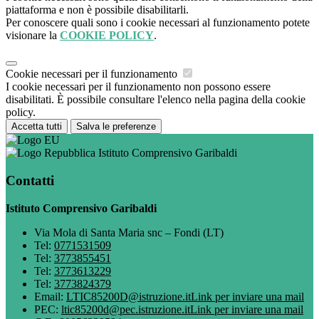
piattaforma e non è possibile disabilitarli.
Per conoscere quali sono i cookie necessari al funzionamento potete
visionare la
COOKIE POLICY
.
Cookie necessari per il funzionamento
I cookie necessari per il funzionamento non possono essere
disabilitati. È possibile consultare l'elenco nella pagina della cookie
policy.
Accetta tutti
Salva le preferenze
Istituto Comprensivo Garibaldi
Contatti
Istituto Comprensivo Garibaldi
Via Mola di Santa Maria snc – Fondi (LT)
Tel:
0771531509
Tel:
3773855451
Tel:
3773613229
Tel:
3773824379
Email:
LTIC85200D@istruzione.it
Link per inviare una mail
PEC:
ltic85200d@pec.istruzione.it
Link per inviare una mail